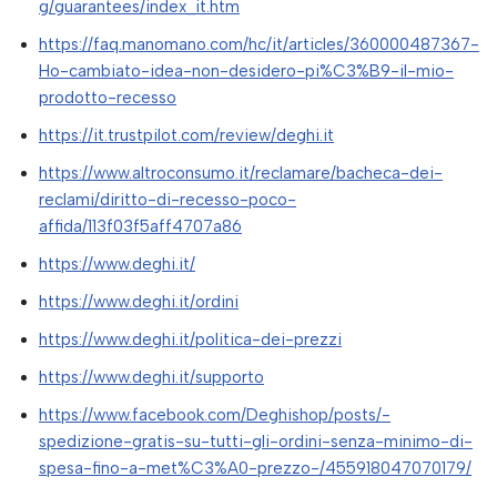
g/guarantees/index_it.htm
https://faq.manomano.com/hc/it/articles/360000487367-
Ho-cambiato-idea-non-desidero-pi%C3%B9-il-mio-
prodotto-recesso
https://it.trustpilot.com/review/deghi.it
https://www.altroconsumo.it/reclamare/bacheca-dei-
reclami/diritto-di-recesso-poco-
affida/113f03f5aff4707a86
https://www.deghi.it/
https://www.deghi.it/ordini
https://www.deghi.it/politica-dei-prezzi
https://www.deghi.it/supporto
https://www.facebook.com/Deghishop/posts/-
spedizione-gratis-su-tutti-gli-ordini-senza-minimo-di-
spesa-fino-a-met%C3%A0-prezzo-/455918047070179/