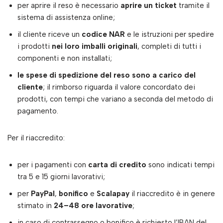
per aprire il reso è necessario
aprire un ticket
tramite il
sistema di assistenza online;
il cliente riceve un
codice NAR
e le istruzioni per spedire
i prodotti
nei loro imballi originali
, completi di tutti i
componenti e non installati;
le spese di spedizione del reso sono a carico del
cliente
; il rimborso riguarda il valore concordato dei
prodotti, con tempi che variano a seconda del metodo di
pagamento.
Per il riaccredito:
per i pagamenti con
carta di credito
sono indicati tempi
tra 5 e 15 giorni lavorativi;
per
PayPal
,
bonifico
e
Scalapay
il riaccredito è in genere
stimato in
24–48 ore lavorative
;
in caso di contrassegno o bonifico è richiesto l’IBAN del