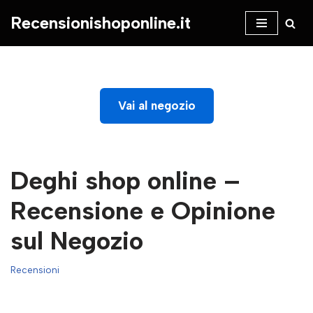
Recensionishoponline.it
Vai
al
contenuto
Vai al negozio
Deghi shop online –
Recensione e Opinione
sul Negozio
Recensioni