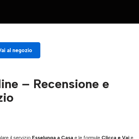
Vai al negozio
line – Recensione e
zio
are il servizio
Esselunga a Casa
e le formule
Clicca e Vai
e