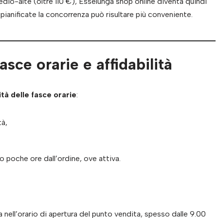
edio-alte (oltre 110 €), Esselunga shop online diventa quindi
ianificate la concorrenza può risultare più conveniente.
sce orarie e affidabilità
lità delle fasce orarie
:
tà,
poche ore dall’ordine, ove attiva.
a nell’orario di apertura del punto vendita, spesso dalle 9.00