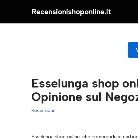
Recensionishoponline.it
Vai
al
contenuto
Esselunga shop on
Opinione sul Nego
Recensioni
Esselunga shop online, che comprende in particol