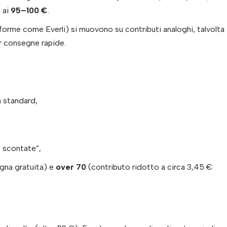
o ai
95–100 €
.
aforme come Everli) si muovono su contributi analoghi, talvolta
r consegne rapide.
 standard,
 scontate”,
na gratuita) e
over 70
(contributo ridotto a circa 3,45 €