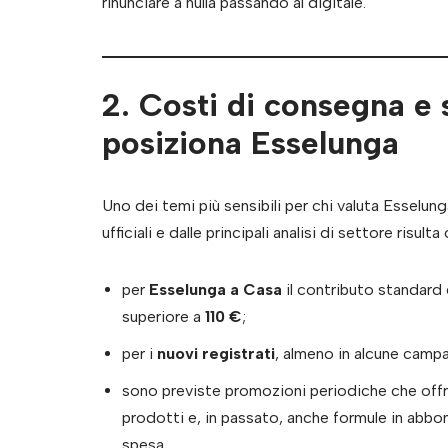
rinunciare a nulla passando al digitale.
2. Costi di consegna e 
posiziona Esselunga
Uno dei temi più sensibili per chi valuta Esselung
ufficiali e dalle principali analisi di settore risulta
per
Esselunga a Casa
il contributo standard
superiore a
110 €
;
per i
nuovi registrati
, almeno in alcune campa
sono previste promozioni periodiche che off
prodotti e, in passato, anche formule in abbo
spesa.